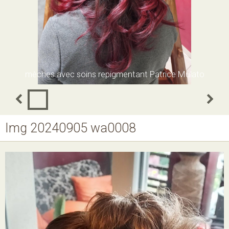
mèches avec soins repigmentant Patrice Mulato
Img 20240905 wa0008